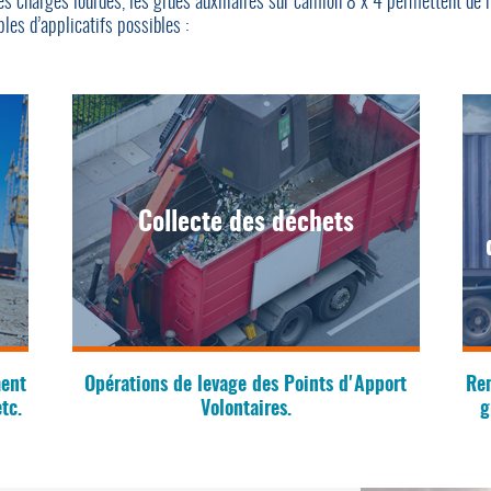
es charges lourdes, les grues auxiliaires sur camion 8 x 4 permettent de 
les d’applicatifs possibles :
Collecte des déchets
ment
Opérations de levage des Points d'Apport
Ren
tc.
Volontaires.
g