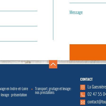
Message
CONTACT
La Guesnièr
evage en Indre-et-Loire
Transport, grutage et levage :
nos prestations
02 47 55 0
 levage : présentation
contact@tou